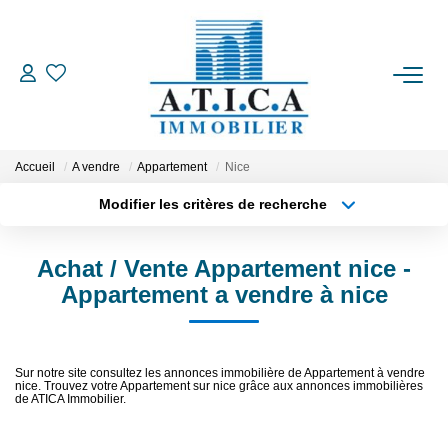
ACCUEIL
VENTES
Accueil
A vendre
Appartement
Nice
Modifier les critères de recherche
LOCATIONS
Localisation
Type de transaction
Surface min
Achat / Vente Appartement nice -
Type de bien
ESTIMATION
Appartement a vendre à nice
Plus de critères
Budget max
L'AGENCE
Créer une alerte
Sur notre site consultez les annonces immobilière de Appartement à vendre
nice. Trouvez votre Appartement sur nice grâce aux annonces immobilières
CONTACT
de ATICA Immobilier.
EN