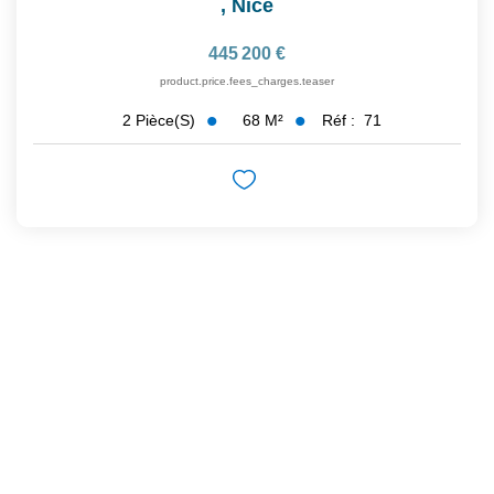
,
Nice
445 200 €
product.price.fees_charges.teaser
68
M²
Réf :
71
2
Pièce(s)