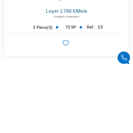
Loyer 1 760 €/mois
charges comprises
70
M²
Réf :
53
3
Pièce(s)