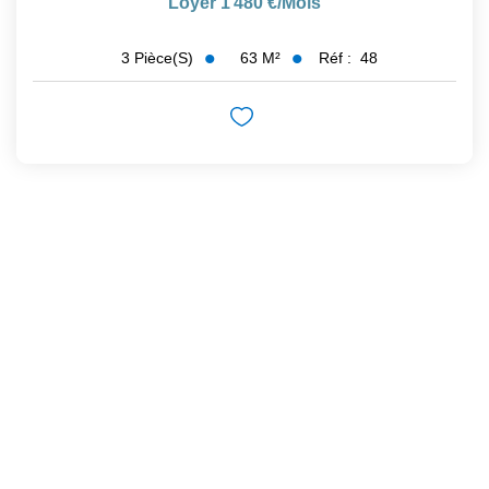
Loyer 1 480 €/mois
63
M²
Réf :
48
3
Pièce(s)