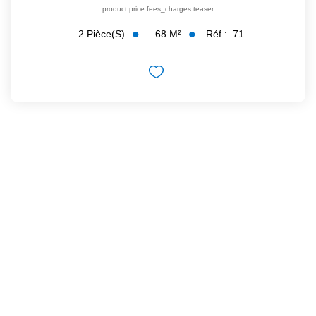
product.price.fees_charges.teaser
68
M²
Réf :
71
2
Pièce(s)