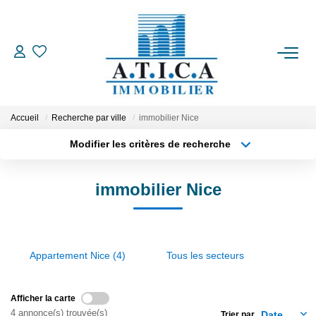
ACCUEIL
VENTES
Accueil
Recherche par ville
immobilier Nice
Modifier les critères de recherche
Type de transaction
Localisation
LOCATIONS
Acheter
Localisation
immobilier Nice
Type de bien
ESTIMATION
Appartement
Surface min
Plus de critères
Budget max
L'AGENCE
Appartement Nice (4)
Tous les secteurs
Créer une alerte
CONTACT
Afficher la carte
EN
4 annonce(s) trouvée(s)
Trier par