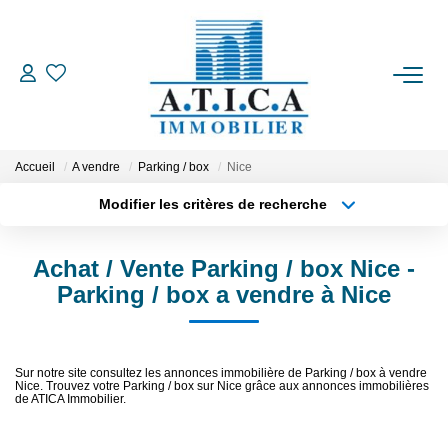
ACCUEIL
VENTES
Accueil
A vendre
Parking / box
Nice
Modifier les critères de recherche
Type de transaction
Localisation
LOCATIONS
Acheter
Localisation
Achat / Vente Parking / box Nice -
Type de bien
ESTIMATION
Appartement
Surface min
Parking / box a vendre à Nice
Plus de critères
Budget max
L'AGENCE
Sur notre site consultez les annonces immobilière de Parking / box à vendre
Nice. Trouvez votre Parking / box sur Nice grâce aux annonces immobilières
Créer une alerte
CONTACT
de ATICA Immobilier.
EN