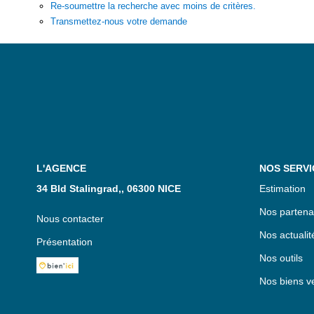
Re-soumettre la recherche avec moins de critères.
Transmettez-nous votre demande
L'AGENCE
NOS SERVI
34 Bld Stalingrad,, 06300 NICE
Estimation
Nos partena
Nous contacter
Nos actualit
Présentation
Nos outils
Nos biens v