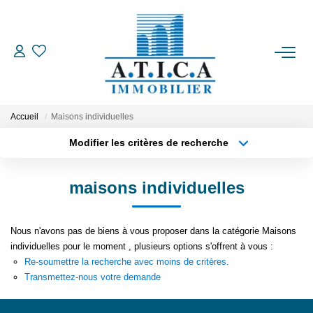
ACCUEIL
VENTES
Accueil
Maisons individuelles
Modifier les critères de recherche
Type de transaction
Localisation
LOCATIONS
Acheter
Localisation
maisons individuelles
Type de bien
ESTIMATION
Appartement
Surface min
Nous n'avons pas de biens à vous proposer dans la catégorie Maisons
Plus de critères
Budget max
L'AGENCE
individuelles pour le moment , plusieurs options s'offrent à vous :
Re-soumettre la recherche avec moins de critères.
Créer une alerte
Transmettez-nous votre demande
CONTACT
EN