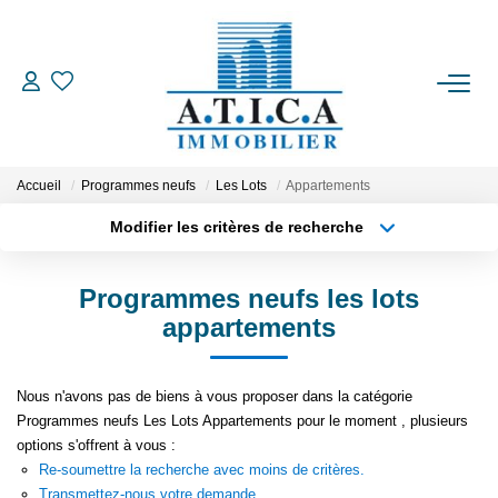
ACCUEIL
VENTES
Accueil
Programmes neufs
Les Lots
Appartements
Modifier les critères de recherche
Type de transaction
Localisation
LOCATIONS
Acheter
Localisation
Programmes neufs les lots
Type de bien
ESTIMATION
Appartement
Surface min
appartements
Plus de critères
Budget max
L'AGENCE
Nous n'avons pas de biens à vous proposer dans la catégorie
Programmes neufs Les Lots Appartements pour le moment , plusieurs
Créer une alerte
CONTACT
options s'offrent à vous :
Re-soumettre la recherche avec moins de critères.
EN
Transmettez-nous votre demande