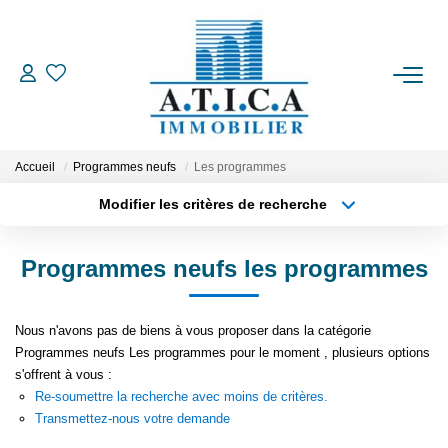
ACCUEIL
VENTES
Accueil
Programmes neufs
Les programmes
Modifier les critères de recherche
Type de transaction
Localisation
LOCATIONS
Acheter
Localisation
Programmes neufs les programmes
Type de bien
ESTIMATION
Appartement
Surface min
Nous n'avons pas de biens à vous proposer dans la catégorie
Plus de critères
Budget max
L'AGENCE
Programmes neufs Les programmes pour le moment , plusieurs options
s'offrent à vous :
Créer une alerte
Re-soumettre la recherche avec moins de critères.
CONTACT
Transmettez-nous votre demande
EN