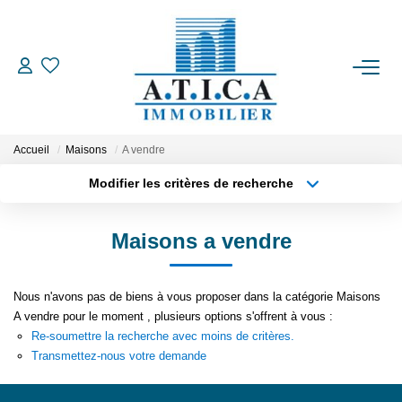
ACCUEIL
VENTES
Accueil
Maisons
A vendre
Modifier les critères de recherche
Type de transaction
Localisation
LOCATIONS
Acheter
Localisation
Maisons a vendre
Type de bien
ESTIMATION
Appartement
Surface min
Nous n'avons pas de biens à vous proposer dans la catégorie Maisons
Plus de critères
Budget max
L'AGENCE
A vendre pour le moment , plusieurs options s'offrent à vous :
Re-soumettre la recherche avec moins de critères.
Créer une alerte
Transmettez-nous votre demande
CONTACT
EN