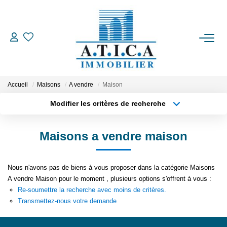
ACCUEIL
VENTES
Accueil
Maisons
A vendre
Maison
Modifier les critères de recherche
LOCATIONS
Localisation
Type de transaction
Surface min
Maisons a vendre maison
Type de bien
ESTIMATION
Plus de critères
Budget max
Nous n'avons pas de biens à vous proposer dans la catégorie Maisons
L'AGENCE
Créer une alerte
A vendre Maison pour le moment , plusieurs options s'offrent à vous :
Re-soumettre la recherche avec moins de critères.
Transmettez-nous votre demande
CONTACT
EN