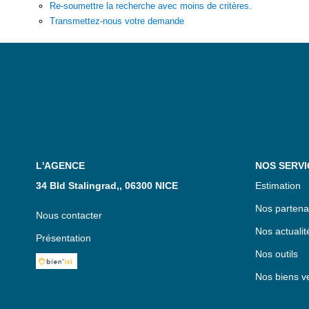
Re-soumettre la recherche avec moins de critères.
Transmettez-nous votre demande
L'AGENCE
NOS SERVI
34 Bld Stalingrad,, 06300 NICE
Estimation
Nos partena
Nous contacter
Nos actualit
Présentation
Nos outils
Nos biens v