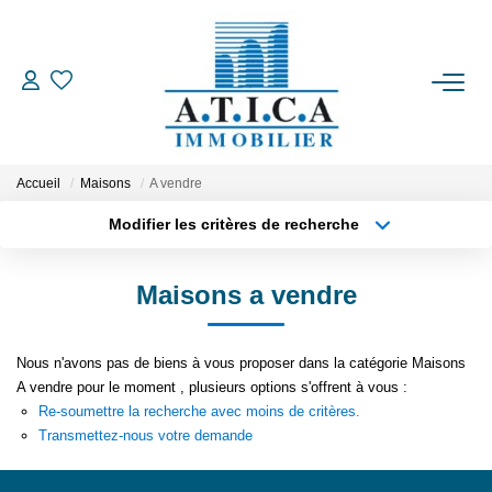
ACCUEIL
VENTES
Accueil
Maisons
A vendre
Modifier les critères de recherche
Type de transaction
Localisation
LOCATIONS
Acheter
Localisation
Maisons a vendre
Type de bien
ESTIMATION
Appartement
Surface min
Nous n'avons pas de biens à vous proposer dans la catégorie Maisons
Plus de critères
Budget max
L'AGENCE
A vendre pour le moment , plusieurs options s'offrent à vous :
Re-soumettre la recherche avec moins de critères.
Créer une alerte
Transmettez-nous votre demande
CONTACT
EN