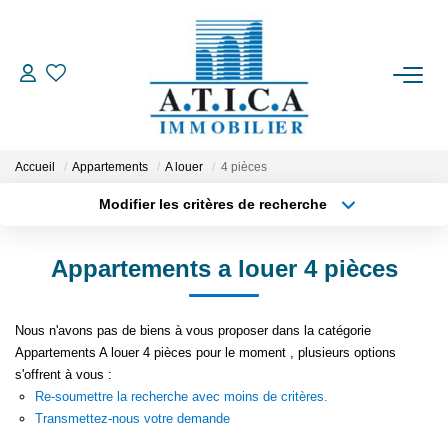
ACCUEIL
VENTES
Accueil
Appartements
A louer
4 pièces
Modifier les critères de recherche
Type de transaction
Localisation
LOCATIONS
Acheter
Localisation
Appartements a louer 4 pièces
Type de bien
ESTIMATION
Appartement
Surface min
Nous n'avons pas de biens à vous proposer dans la catégorie
Plus de critères
Budget max
L'AGENCE
Appartements A louer 4 pièces pour le moment , plusieurs options
s'offrent à vous :
Créer une alerte
Re-soumettre la recherche avec moins de critères.
CONTACT
Transmettez-nous votre demande
EN