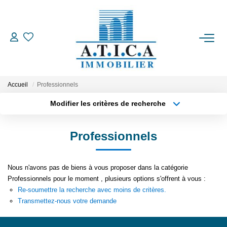
ACCUEIL
VENTES
Accueil
Professionnels
Modifier les critères de recherche
Type de transaction
Localisation
LOCATIONS
Acheter
Localisation
Professionnels
Type de bien
ESTIMATION
Appartement
Surface min
Nous n'avons pas de biens à vous proposer dans la catégorie
Plus de critères
Budget max
L'AGENCE
Professionnels pour le moment , plusieurs options s'offrent à vous :
Re-soumettre la recherche avec moins de critères.
Créer une alerte
Transmettez-nous votre demande
CONTACT
EN