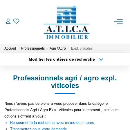
ACCUEIL
VENTES
Accueil
Professionnels
Agri / Agro
Expl. viticoles
Modifier les critères de recherche
Type de transaction
Localisation
LOCATIONS
Acheter
Localisation
Professionnels agri / agro expl.
Type de bien
ESTIMATION
Appartement
Surface min
viticoles
Plus de critères
Budget max
L'AGENCE
Nous n'avons pas de biens à vous proposer dans la catégorie
Professionnels Agri / Agro Expl. viticoles pour le moment , plusieurs
Créer une alerte
CONTACT
options s'offrent à vous :
Re-soumettre la recherche avec moins de critères.
EN
Transmettez-nous votre demande