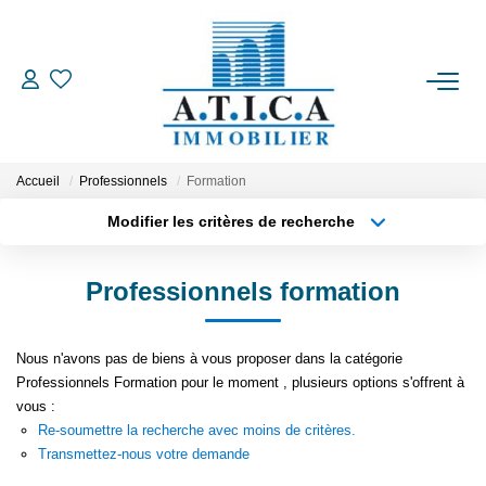
ACCUEIL
VENTES
Accueil
Professionnels
Formation
Modifier les critères de recherche
LOCATIONS
Localisation
Type de transaction
Surface min
Professionnels formation
Type de bien
ESTIMATION
Plus de critères
Budget max
Nous n'avons pas de biens à vous proposer dans la catégorie
L'AGENCE
Créer une alerte
Professionnels Formation pour le moment , plusieurs options s'offrent à
vous :
Re-soumettre la recherche avec moins de critères.
CONTACT
Transmettez-nous votre demande
EN