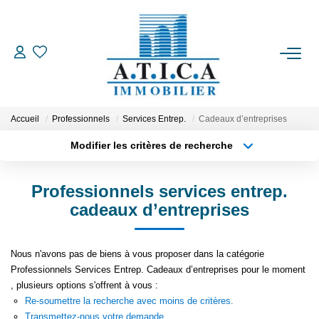
ACCUEIL
VENTES
Accueil
Professionnels
Services Entrep.
Cadeaux d’entreprises
Modifier les critères de recherche
LOCATIONS
Localisation
Type de transaction
Surface min
Professionnels services entrep.
Type de bien
ESTIMATION
cadeaux d’entreprises
Plus de critères
Budget max
L'AGENCE
Créer une alerte
Nous n'avons pas de biens à vous proposer dans la catégorie
Professionnels Services Entrep. Cadeaux d’entreprises pour le moment
CONTACT
, plusieurs options s'offrent à vous :
Re-soumettre la recherche avec moins de critères.
EN
Transmettez-nous votre demande