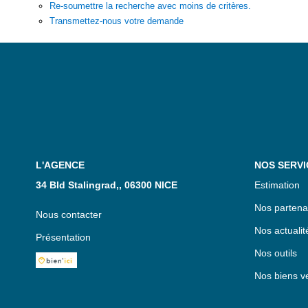
Re-soumettre la recherche avec moins de critères.
Transmettez-nous votre demande
L'AGENCE
NOS SERVI
34 Bld Stalingrad,, 06300 NICE
Estimation
Nos partena
Nous contacter
Nos actualit
Présentation
Nos outils
Nos biens v