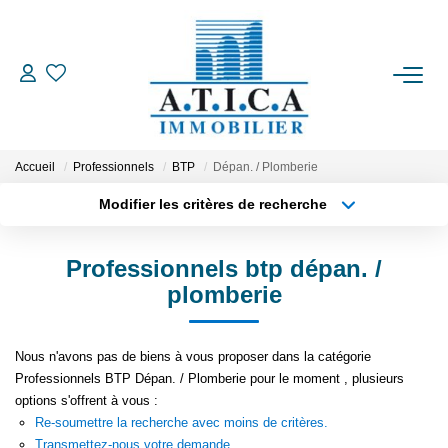
ACCUEIL
VENTES
Accueil
Professionnels
BTP
Dépan. / Plomberie
Modifier les critères de recherche
Type de transaction
Localisation
LOCATIONS
Acheter
Localisation
Professionnels btp dépan. /
Type de bien
ESTIMATION
Appartement
Surface min
plomberie
Plus de critères
Budget max
L'AGENCE
Nous n'avons pas de biens à vous proposer dans la catégorie
Professionnels BTP Dépan. / Plomberie pour le moment , plusieurs
Créer une alerte
CONTACT
options s'offrent à vous :
Re-soumettre la recherche avec moins de critères.
EN
Transmettez-nous votre demande