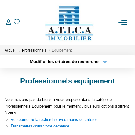
ACCUEIL
VENTES
Accueil
Professionnels
Equipement
Modifier les critères de recherche
Type de transaction
Localisation
LOCATIONS
Acheter
Localisation
Professionnels equipement
Type de bien
ESTIMATION
Appartement
Surface min
Nous n'avons pas de biens à vous proposer dans la catégorie
Plus de critères
Budget max
L'AGENCE
Professionnels Equipement pour le moment , plusieurs options s'offrent
à vous :
Créer une alerte
Re-soumettre la recherche avec moins de critères.
CONTACT
Transmettez-nous votre demande
EN