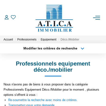
ACCUEIL
VENTES
Accueil
Professionnels
Equipement
Déco./Mobilier
Modifier les critères de recherche
Type de transaction
Localisation
LOCATIONS
Acheter
Localisation
Professionnels equipement
Type de bien
ESTIMATION
Appartement
Surface min
déco./mobilier
Plus de critères
Budget max
L'AGENCE
Nous n'avons pas de biens à vous proposer dans la catégorie
Professionnels Equipement Déco./Mobilier pour le moment , plusieurs
Créer une alerte
CONTACT
options s'offrent à vous :
Re-soumettre la recherche avec moins de critères.
EN
Transmettez-nous votre demande