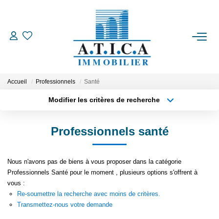
ACCUEIL
VENTES
Accueil
Professionnels
Santé
Modifier les critères de recherche
Type de transaction
Localisation
LOCATIONS
Acheter
Localisation
Professionnels santé
Type de bien
ESTIMATION
Appartement
Surface min
Nous n'avons pas de biens à vous proposer dans la catégorie
Plus de critères
Budget max
L'AGENCE
Professionnels Santé pour le moment , plusieurs options s'offrent à
vous :
Créer une alerte
Re-soumettre la recherche avec moins de critères.
CONTACT
Transmettez-nous votre demande
EN