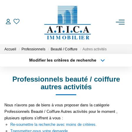
ACCUEIL
VENTES
Accueil
Professionnels
Beauté / Coiffure
Autres activités
Modifier les critères de recherche
Type de transaction
Localisation
LOCATIONS
Acheter
Localisation
Professionnels beauté / coiffure
Type de bien
ESTIMATION
Appartement
Surface min
autres activités
Plus de critères
Budget max
L'AGENCE
Nous n'avons pas de biens à vous proposer dans la catégorie
Professionnels Beauté / Coiffure Autres activités pour le moment ,
Créer une alerte
CONTACT
plusieurs options s'offrent à vous :
Re-soumettre la recherche avec moins de critères.
EN
Transmettez-nous votre demande