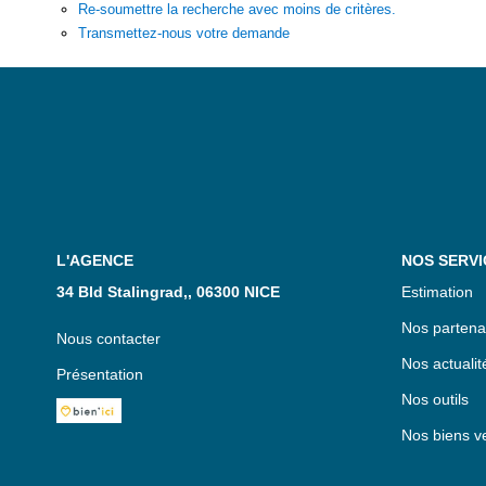
Re-soumettre la recherche avec moins de critères.
Transmettez-nous votre demande
L'AGENCE
NOS SERVI
34 Bld Stalingrad,, 06300 NICE
Estimation
Nos partena
Nous contacter
Nos actualit
Présentation
Nos outils
Nos biens v