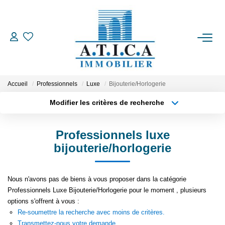
ACCUEIL
VENTES
Accueil
Professionnels
Luxe
Bijouterie/Horlogerie
Modifier les critères de recherche
Type de transaction
Localisation
LOCATIONS
Acheter
Localisation
Professionnels luxe
Type de bien
ESTIMATION
Appartement
Surface min
bijouterie/horlogerie
Plus de critères
Budget max
L'AGENCE
Nous n'avons pas de biens à vous proposer dans la catégorie
Professionnels Luxe Bijouterie/Horlogerie pour le moment , plusieurs
Créer une alerte
CONTACT
options s'offrent à vous :
Re-soumettre la recherche avec moins de critères.
EN
Transmettez-nous votre demande