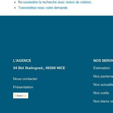
Re-soumettre la recherche avec moins de critères.
Transmettez-nous votre demande
L'AGENCE
NOS SERVI
34 Bld Stalingrad,, 06300 NICE
Estimation
Nos partena
Nous contacter
Nos actualit
Présentation
Nos outils
Nos biens v