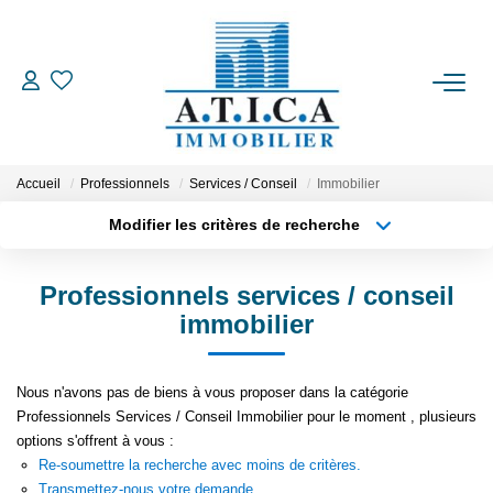
ACCUEIL
VENTES
Accueil
Professionnels
Services / Conseil
Immobilier
Modifier les critères de recherche
Type de transaction
Localisation
LOCATIONS
Acheter
Localisation
Professionnels services / conseil
Type de bien
ESTIMATION
Appartement
Surface min
immobilier
Plus de critères
Budget max
L'AGENCE
Nous n'avons pas de biens à vous proposer dans la catégorie
Professionnels Services / Conseil Immobilier pour le moment , plusieurs
Créer une alerte
CONTACT
options s'offrent à vous :
Re-soumettre la recherche avec moins de critères.
EN
Transmettez-nous votre demande