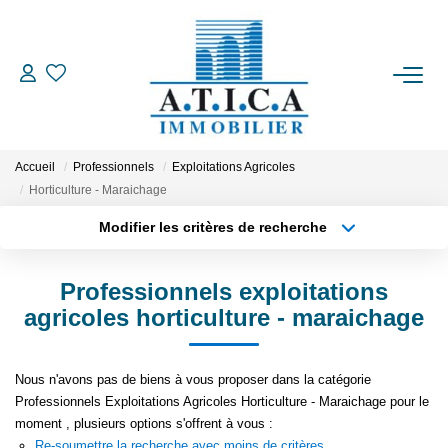
ACCUEIL
VENTES
Accueil
Professionnels
Exploitations Agricoles
Horticulture - Maraichage
LOCATIONS
Modifier les critères de recherche
Type de transaction
Localisation
Acheter
Localisation
ESTIMATION
Professionnels exploitations
Type de bien
Appartement
Surface min
agricoles horticulture - maraichage
L'AGENCE
Plus de critères
Budget max
Nous n'avons pas de biens à vous proposer dans la catégorie
CONTACT
Professionnels Exploitations Agricoles Horticulture - Maraichage pour le
Créer une alerte
moment , plusieurs options s'offrent à vous :
EN
Re-soumettre la recherche avec moins de critères.