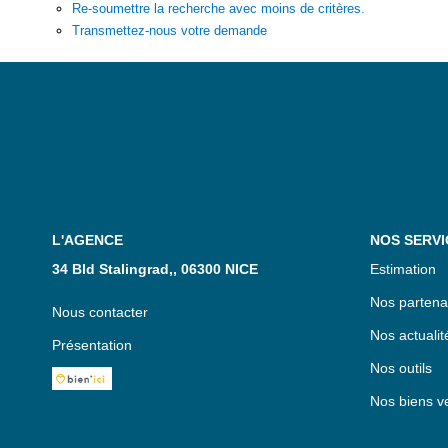
Re-soumettre la recherche avec moins de critères.
Transmettez-nous votre demande
L'AGENCE
NOS SERVI
34 Bld Stalingrad,, 06300 NICE
Estimation
Nos partena
Nous contacter
Nos actualit
Présentation
Nos outils
Nos biens v