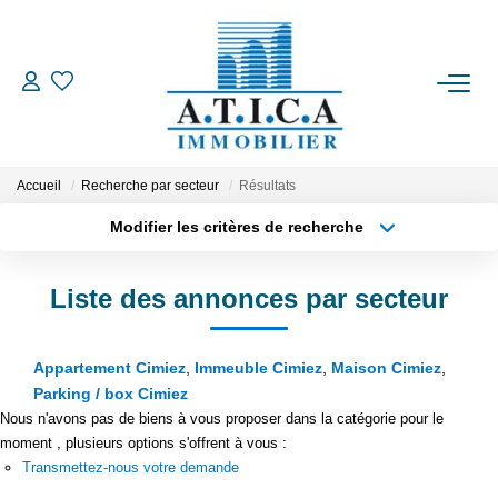
ACCUEIL
VENTES
Accueil
Recherche par secteur
Résultats
Modifier les critères de recherche
Type de transaction
Localisation
LOCATIONS
Acheter
Localisation
Liste des annonces par secteur
Type de bien
ESTIMATION
Appartement
Surface min
Appartement Cimiez
,
Immeuble Cimiez
,
Maison Cimiez
,
Plus de critères
Budget max
L'AGENCE
Parking / box Cimiez
Nous n'avons pas de biens à vous proposer dans la catégorie pour le
Créer une alerte
CONTACT
moment , plusieurs options s'offrent à vous :
Transmettez-nous votre demande
EN