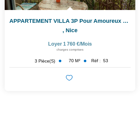
APPARTEMENT VILLA 3P Pour Amoureux De La Nature
,
Nice
Loyer 1 760 €/mois
charges comprises
70
M²
Réf :
53
3
Pièce(s)