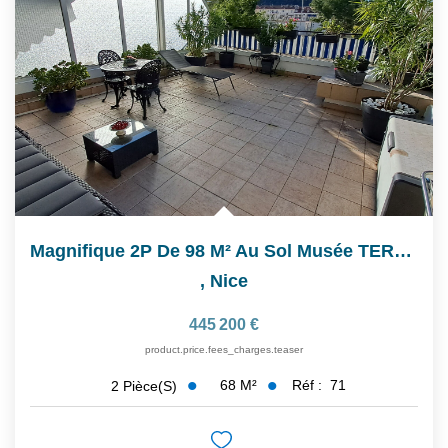
Magnifique 2P De 98 M² Au Sol Musée TERRA AMATA
,
Nice
445 200 €
product.price.fees_charges.teaser
68
M²
Réf :
71
2
Pièce(s)