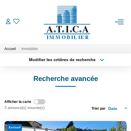
ACCUEIL
VENTES
Accueil
Immobilier
Modifier les critères de recherche
Type de transaction
Localisation
LOCATIONS
Acheter
Localisation
Recherche avancée
Type de bien
ESTIMATION
Appartement
Surface min
Plus de critères
Budget max
L'AGENCE
Afficher la carte
3 annonce(s) trouvée(s)
Trier par
Créer une alerte
CONTACT
Exclusif
EN