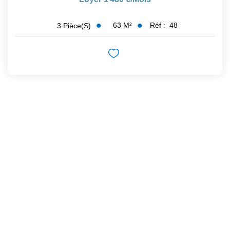
63
M²
Réf :
48
3
Pièce(s)