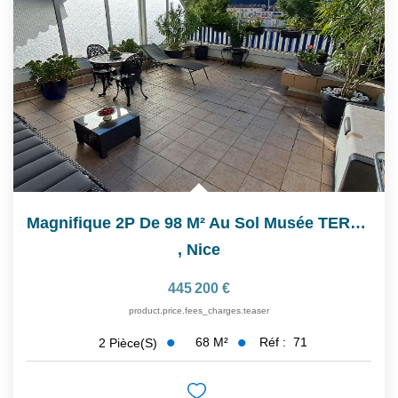
Magnifique 2P De 98 M² Au Sol Musée TERRA AMATA
,
Nice
445 200 €
product.price.fees_charges.teaser
68
M²
Réf :
71
2
Pièce(s)