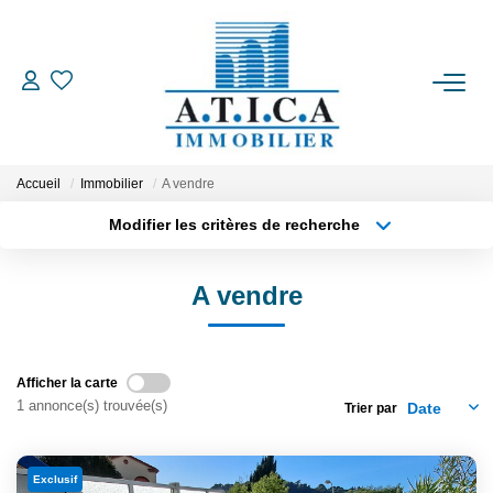
ACCUEIL
VENTES
Accueil
Immobilier
A vendre
Modifier les critères de recherche
Type de transaction
Localisation
LOCATIONS
Acheter
Localisation
A vendre
Type de bien
ESTIMATION
Appartement
Surface min
Plus de critères
Budget max
L'AGENCE
Afficher la carte
1 annonce(s) trouvée(s)
Trier par
Créer une alerte
CONTACT
Exclusif
EN