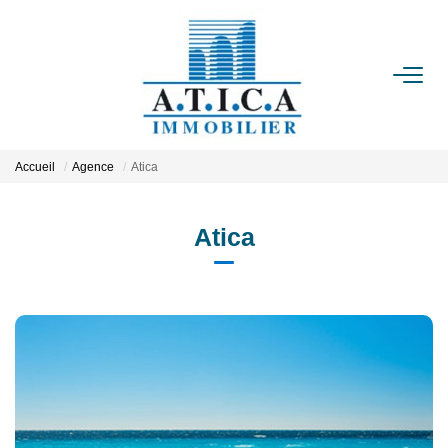
ACCUEIL
VENTES
Accueil
Agence
Atica
LOCATIONS
Atica
ESTIMATION
L'AGENCE
CONTACT
EN